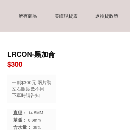
所有商品
美瞳現貨表
退換貨政策
LRCON-黑加侖
$300
一副$300元 兩片裝
左右眼度數不同
下單時請告知
直徑：
14.5MM
基弧：
8.6mm
含水量：
38%