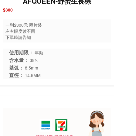
AFQUEEN-野蠻生長棕
$300
一副$300元 兩片裝
左右眼度數不同
下單時請告知
使用期限：
年拋
含水量：
38%
基弧：
8.5mm
直徑：
14.5MM