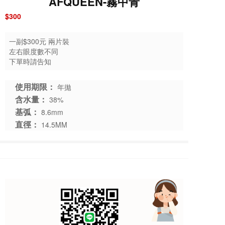
AFQUEEN-霧中青
$300
一副$300元 兩片裝
左右眼度數不同
下單時請告知
使用期限：
年拋
含水量：
38%
基弧：
8.6mm
直徑：
14.5MM