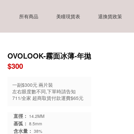
所有商品
美瞳現貨表
退換貨政策
OVOLOOK-霧面冰薄-年拋
$300
一副$300元 兩片裝
左右眼度數不同,下單時請告知
711/全家 超商取貨付款運費$65元
直徑：
14.2MM
基弧：
8.5mm
含水量：
38%