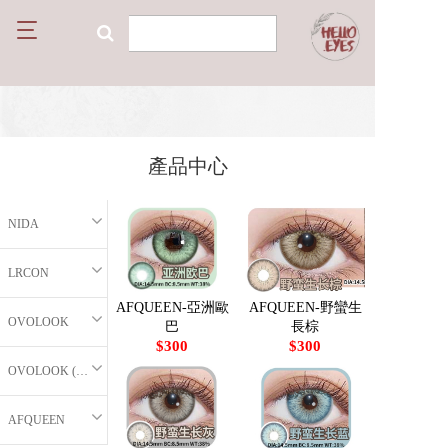
T
o
g
g
l
e
n
產品中心
a
v
i
NIDA
g
a
t
LRCON
i
o
AFQUEEN-亞洲歐
AFQUEEN-野蠻生
OVOLOOK
巴
長棕
n
$300
$300
OVOLOOK (半年拋)
AFQUEEN