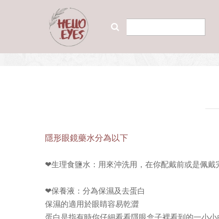
隱形眼鏡藥水分為以下
❤生理食鹽水：用來沖洗用，在你配戴前或是佩戴
❤保養液：分為保濕及去蛋白
保濕的適用於眼睛容易乾澀
蛋白是指有時你仔細看看隱眼盒子裡看到的一小小