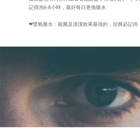
記得泡6-8小時，最好每日更換藥水
❤雙氧藥水：殺菌及清潔效果最強的，但務必記得