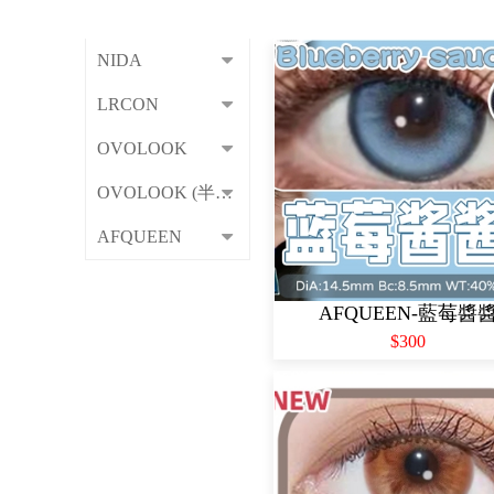
NIDA
LRCON
OVOLOOK
OVOLOOK (半年拋)
AFQUEEN
AFQUEEN-藍莓醬
$300