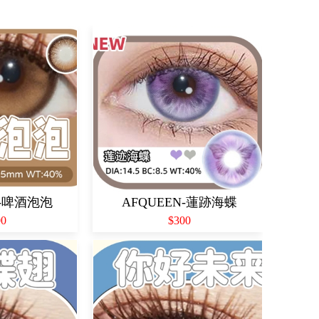
N-啤酒泡泡
AFQUEEN-蓮跡海蝶
00
$300