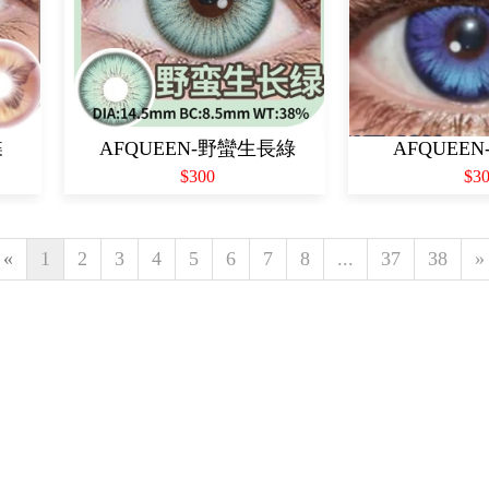
蝶
AFQUEEN-野蠻生長綠
AFQUEE
$300
$3
«
1
2
3
4
5
6
7
8
...
37
38
»