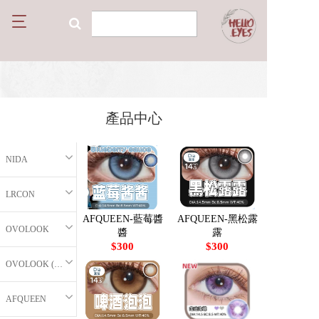
T
o
g
g
l
e
n
產品中心
a
v
i
NIDA
g
a
t
LRCON
i
o
AFQUEEN-藍莓醬
AFQUEEN-黑松露
OVOLOOK
醬
露
n
$300
$300
OVOLOOK (半年拋)
AFQUEEN