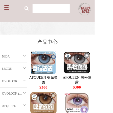
T
o
g
g
l
e
n
產品中心
a
v
i
NIDA
g
a
t
LRCON
i
o
AFQUEEN-藍莓醬
AFQUEEN-黑松露
OVOLOOK
醬
露
n
$300
$300
OVOLOOK (半年拋)
AFQUEEN